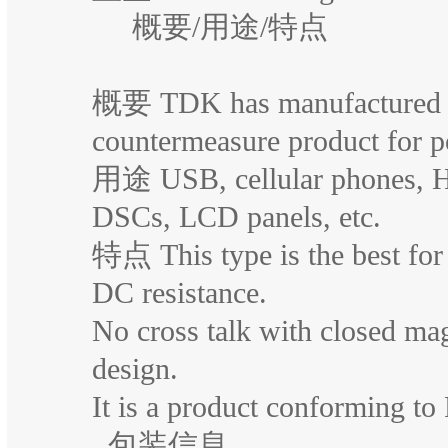
概要/用途/特点
概要 TDK has manufactured 
countermeasure product for p
用途 USB, cellular phones
DSCs, LCD panels, etc.
特点 This type is the best for
DC resistance.
No cross talk with closed magn
design.
It is a product conforming to
包装信息