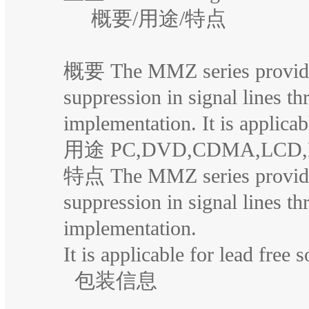
概要/用途/特点
概要 The MMZ series provide
suppression in signal lines th
implementation. It is applicab
用途 PC,DVD,CDMA,LCD
特点 The MMZ series provide
suppression in signal lines th
implementation.
It is applicable for lead free s
包装信息