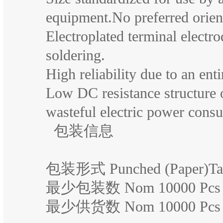
equipment.No preferred orien
Electroplated terminal elect
soldering.
High reliability due to an enti
Low DC resistance structure o
wasteful electric power cons
包装信息
包装形式 Punched (Paper)Tap
最少包装数 Nom 10000 Pcs
最少供货数 Nom 10000 Pcs